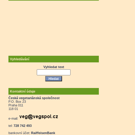
Vyhledávání
Vyhledat text
Kontaktní údaje
Česká vegetariánská společnost
P.O. Box 23
Praha 011
118 01
e-mail:
tel:
728 742 493
bankovní účet:
RaiffeisenBank