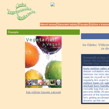
Hlavní strana
Zdravotní otázky
Časopis
Výživa v kostce
Časopis
ke článku: Vítězov
ze dn
Komentář ze dne:
07
Autor:
Mty kgj d2fag
Titulek:
bags usa accur
louis vuitton sales o
deeper exfoliation wh
interests me most abou
made for myself on D
regularly.Are urged to
vuitton bags on sal
michael kors handb
versatile bag that ca
percent).While 29 perc
Kde můžete časopis zakoupit
percent of the boomer
he's getting acclimate
dreams up this we