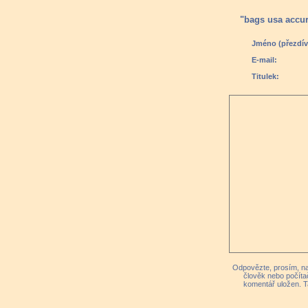
"bags usa accura
Jméno (přezdív
E-mail:
Titulek:
Odpovězte, prosím, na 
člověk nebo počíta
komentář uložen. T