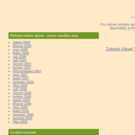
V 
Pro vložení tučného tex
[b]tučné[/b], [ur
Přehled našich aktivit - archiv staršího data
duben 2009
březen 2009
Zobrazit článek 
únor 2009
leden 2009
rok 2008
září 2007
červen 2007
květen 2007
březen/duben 2007
únor 2007
leden 2007
prosinec 2006
říjen 2006
září 2006
červen 2006
květen 2006
duben 2006
březen 2006
únor 2006
leden 2006
prosinec 2005
listopad 2005
říjen 2005
Zasílání novinek