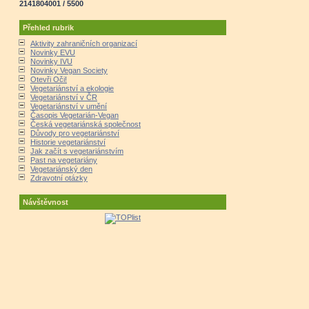
2141804001 / 5500
Přehled rubrik
Aktivity zahraničních organizací
Novinky EVU
Novinky IVU
Novinky Vegan Society
Otevři Oči!
Vegetariánství a ekologie
Vegetariánství v ČR
Vegetariánství v umění
Časopis Vegetarián-Vegan
Česká vegetariánská společnost
Důvody pro vegetariánství
Historie vegetariánství
Jak začít s vegetariánstvím
Past na vegetariány
Vegetariánský den
Zdravotní otázky
Návštěvnost