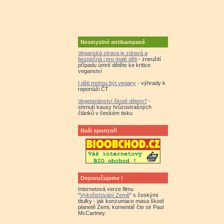
Nesmyslné antikampaně
Veganská strava je zdravá a
bezpečná i pro malé děti
- zneužití
případu úmrtí dětěte ke kritice
veganství
I děti mohou být vegany
- výhrady k
reportáži ČT
Vegetariánství škodí dětem?
-
shrnutí kausy hrůzostrašných
článků v českém tisku
Naši sponzoři
Doporučujeme !
Internetová verze filmu
"
Vykořisťování Země
" s českými
titulky - jak konzumace masa škodí
planetě Zemi, komentář čte sir Paul
McCartney.