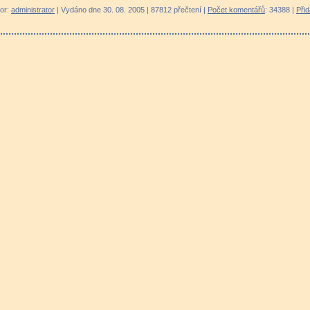
tor:
administrator
| Vydáno dne 30. 08. 2005 | 87812 přečtení |
Počet komentářů
: 34388 |
Při