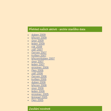
Přehled našich aktivit - archiv staršího data
duben 2009
březen 2009
únor 2009
leden 2009
rok 2008
září 2007
červen 2007
květen 2007
březen/duben 2007
únor 2007
leden 2007
prosinec 2006
říjen 2006
září 2006
červen 2006
květen 2006
duben 2006
březen 2006
únor 2006
leden 2006
prosinec 2005
listopad 2005
říjen 2005
Zasílání novinek