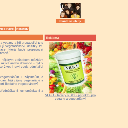
Staňte se členy
hled rubrik
Kontakty
Reklama
 vegany a lidi propagující tyto
ují vegetariánství desítky let.
zace, která bude propagovat
hraničí.
 se nějakým způsobem otázkám
 aktivit anebo dokonce – byť v
 životní styl zcela odmítající
í vegetariánům i zájemcům o
egan, hájí zájmy vegetariánů a
orii českého vegetariánství.
 přednáškami, ochutnávkami a
VEG 1 - tablety s B12 - perfektní pro
vegany a vegetariány!