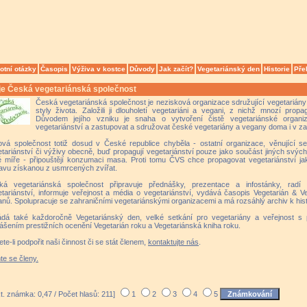
otní otázky
Časopis
Výživa v kostce
Důvody
Jak začít?
Vegetariánský den
Historie
Pře
je Česká vegetariánská společnost
Česká vegetariánská společnost je nezisková organizace sdružující vegetariány a
styly života. Založili ji dlouholetí vegetariáni a vegani, z nichž mnozí propag
Důvodem jejího vzniku je snaha o vytvoření čistě vegetariánské organi
vegetariánství a zastupovat a sdružovat české vegetariány a vegany doma i v za
ová společnost totiž dosud v České republice chyběla - ostatní organizace, věnující
tariánství či výživy obecně, buď propagují vegetariánství pouze jako součást jiných svých
 míře - připouštějí konzumaci masa. Proti tomu ČVS chce propagovat vegetariánství jako
avu získanou z usmrcených zvířat.
ká vegetariánská společnost připravuje přednášky, prezentace a infostánky, rad
tariánství, informuje veřejnost a média o vegetariánství, vydává časopis Vegetarián & V
nů. Spolupracuje se zahraničními vegetariánskými organizacemi a má rozsáhlý archiv k hist
ádá také každoročně Vegetariánský den, velké setkání pro vegetariány a veřejnost s
ášením prestižních ocenění Vegetarián roku a Vegetariánská kniha roku.
te-li podpořit naši činnost či se stát členem,
kontaktujte nás
.
te se členy.
t. známka: 0,47 / Počet hlasů: 211]
1
2
3
4
5