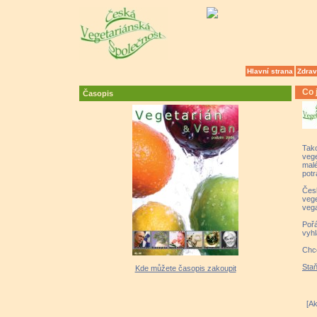
Hlavní strana
Zdrav
Co 
Časopis
Tak
vege
malé
potr
Čes
vege
vega
Poř
vyhl
Chce
Staň
Kde můžete časopis zakoupit
[Ak