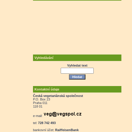
Vyhledávání
Vyhledat text
Kontaktní údaje
Česká vegetariánská společnost
P.O. Box 23
Praha 011
118 01
e-mail:
tel:
728 742 493
bankovní účet:
RaiffeisenBank