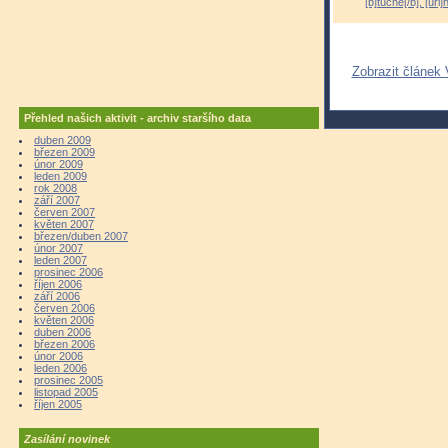
[b]tučné[/b], [ur
Zobrazit článek 
Přehled našich aktivit - archiv staršího data
duben 2009
březen 2009
únor 2009
leden 2009
rok 2008
září 2007
červen 2007
květen 2007
březen/duben 2007
únor 2007
leden 2007
prosinec 2006
říjen 2006
září 2006
červen 2006
květen 2006
duben 2006
březen 2006
únor 2006
leden 2006
prosinec 2005
listopad 2005
říjen 2005
Zasílání novinek