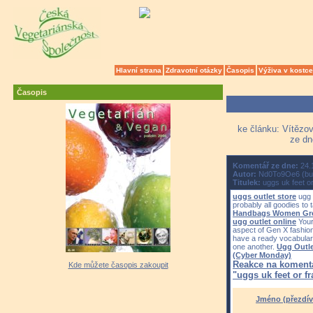
Hlavní strana
Zdravotní otázky
Časopis
Výživa v kostce
Časopis
ke článku: Vítězov
ze dn
Komentář ze dne:
24.
Autor:
Nd0To9Oe6 (bu
Titulek:
uggs uk feet or
uggs outlet store
ugg 
probably all goodies to t
Handbags Women Gre
ugg outlet online
Your
aspect of Gen X fashion 
have a ready vocabulary
one another.
Ugg Outle
(Cyber Monday)
Reakce na koment
Kde můžete časopis zakoupit
"uggs uk feet or f
Jméno (přezdív