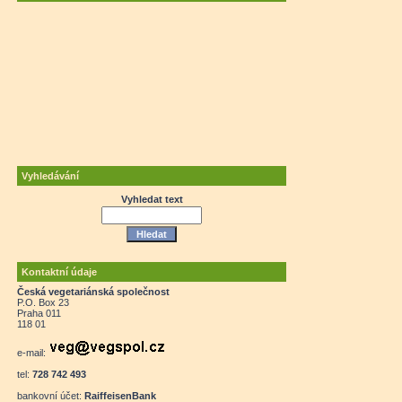
Vyhledávání
Vyhledat text
Kontaktní údaje
Česká vegetariánská společnost
P.O. Box 23
Praha 011
118 01
e-mail:
tel:
728 742 493
bankovní účet:
RaiffeisenBank