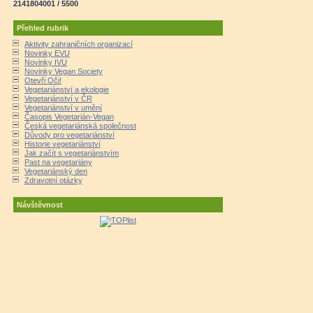
2141804001 / 5500
Přehled rubrik
Aktivity zahraničních organizací
Novinky EVU
Novinky IVU
Novinky Vegan Society
Otevři Oči!
Vegetariánství a ekologie
Vegetariánství v ČR
Vegetariánství v umění
Časopis Vegetarián-Vegan
Česká vegetariánská společnost
Důvody pro vegetariánství
Historie vegetariánství
Jak začít s vegetariánstvím
Past na vegetariány
Vegetariánský den
Zdravotní otázky
Návštěvnost