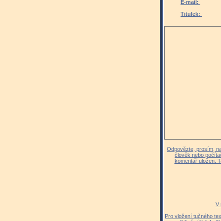
E-mail:
Titulek:
Odpovězte, prosím, na 
člověk nebo počíta
komentář uložen. T
V 
Pro vložení tučného tex