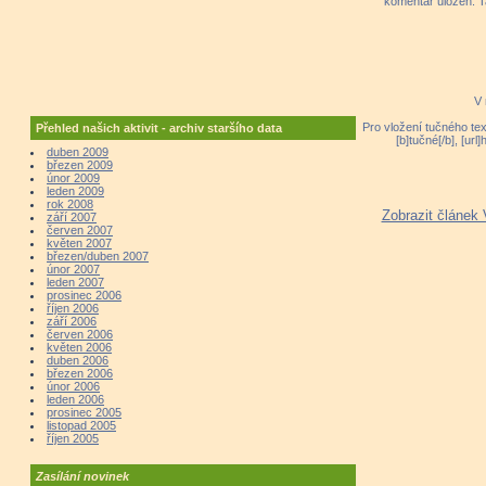
komentář uložen. T
V 
Pro vložení tučného tex
Přehled našich aktivit - archiv staršího data
[b]tučné[/b], [ur
duben 2009
březen 2009
únor 2009
leden 2009
rok 2008
Zobrazit článek 
září 2007
červen 2007
květen 2007
březen/duben 2007
únor 2007
leden 2007
prosinec 2006
říjen 2006
září 2006
červen 2006
květen 2006
duben 2006
březen 2006
únor 2006
leden 2006
prosinec 2005
listopad 2005
říjen 2005
Zasílání novinek