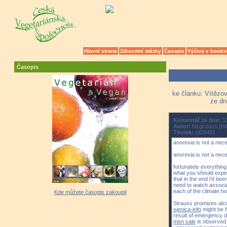
Hlavní strana
Zdravotní otázky
Časopis
Výživa v kostce
Časopis
ke článku: Vítězov
ze dn
Komentář ze dne:
13
Autor:
Nzgcouus (bd
Titulek:
zil26481
anorexia is not a nec
anorexia is not a nec
fortunately everything
what you should expect
that in the end i'd be
need to watch associat
each of the climate h
Kde můžete časopis zakoupit
Strauss promises al
sjenica-info
might be N
result of emergency 
men sale
is observed 