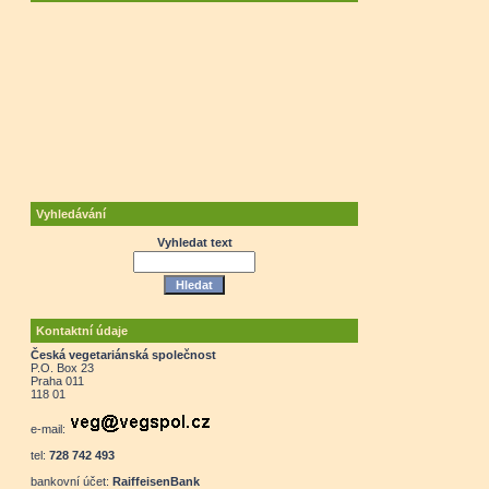
Vyhledávání
Vyhledat text
Kontaktní údaje
Česká vegetariánská společnost
P.O. Box 23
Praha 011
118 01
e-mail:
tel:
728 742 493
bankovní účet:
RaiffeisenBank