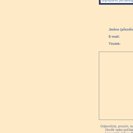
unprepared pertaining
Jméno (přezdív
E-mail:
Titulek:
Odpovězte, prosím, na 
člověk nebo počíta