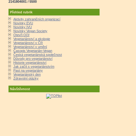
2141804001 / 5500
Přehled rubrik
Aktivity zahraničních organizací
Novinky EVU
Novinky IVU
Novinky Vegan Society
Otevři Oči!
Vegetariánství a ekologie
Vegetariánství v ČR
Vegetariánství v umění
Časopis Vegetarián-Vegan
Česká vegetariánská společnost
Důvody pro vegetariánství
Historie vegetariánství
Jak začít s vegetariánstvím
Past na vegetariány
Vegetariánský den
Zdravotní otázky
Návštěvnost