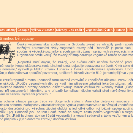
otní otázky
Časopis
Výživa v kostce
Důvody
Jak začít?
Vegetariánský den
Historie
Pře
ěti mohou být vegany
Česká vegetariánská společnost a Svoboda zvířat se ohradily proti report
možnými zdravotními riziky veganské stravy dětí. Reportáž je podle nic
současné vědecké poznatky a zcela pomíjí význam správných stravovacích ná
Organizace navíc varují, že takový přístup odrazuje veganské rodiče od dostate
„Reportáž budí dojem, že každý, kdo svému dítěti nedává živočišné produk
ečnosti je i veganská strava zcela plnohodnotná, pokud je sestavena správně. Krmit takto dít
li nereálné,“ vysvětluje MUDr. Zbyněk Luňáček z České vegetariánské společnosti. Upozor
ým je třeba věnovat speciální pozornost, a některé, hlavně vitamín B12, je nutné přijímat v p
e kritiků reportáže mohou podobně formulovaná varování v konečném důsledku zdraví dětí
e uškodit. „Rodiče veganských dětí se kvůli nim přirozeně zdráhají lékařům přiznat, jak 
hického nátlaku a hrozby odebrání dítěte,“ varuje Marek Voršilka ze Svobody zvířat. „Čast
oc při sestavování jídelníčku a v případě komplikací dlouho váhají před návštěvou lé
ánit včasnému vyřešení problému.“
la odlišná situace panuje třeba ve Spojených státech. Americká dietetická asociace, n
ickou odbornou veřejnost v oblasti dietologie, vydala jasné stanovisko uznávající vhodně 
osto dostačující pro všechna životní období a jednotliví odborníci běžně spolupracují 
elníčku (2). Podobně jsou na tom i další země se silným zastoupením vegetariánů a vega
ánie (3). „Rádi bychom, aby se i čeští vegetariáni a vegani setkávali s takto vstřícným a 
ně přispívá k jejich dobrému zdraví,“ dodává Voršilka.