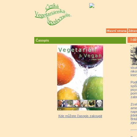
Hlavní strana
Zdrav
I d
Časopis
skut
niko
kter
Podl
spíš
psyc
pom
zabr
Zce
amer
napr
jíd
Kde můžete časopis zakoupit
Brit
zjev