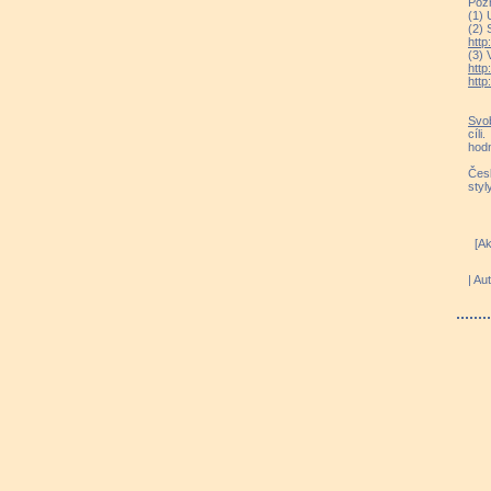
Poz
(1) 
(2) 
htt
(3) 
http
http
Svo
cíl
hodn
Česk
styl
[Ak
| Au