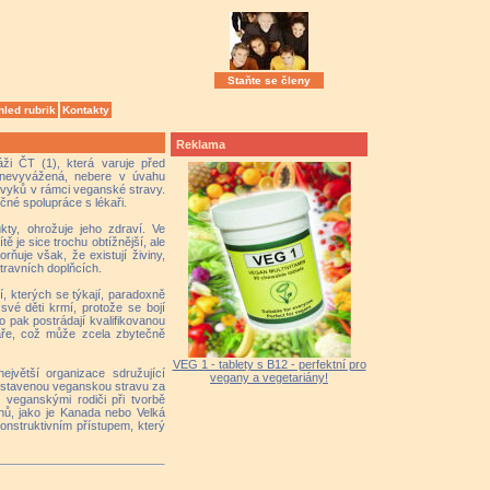
Staňte se členy
hled rubrik
Kontakty
Reklama
áži ČT (1), která varuje před
h nevyvážená, nebere v úvahu
vyků v rámci veganské stravy.
čné spolupráce s lékaři.
ty, ohrožuje jeho zdraví. Ve
ě je sice trochu obtížnější, ale
ňuje však, že existují živiny,
otravních doplňcích.
, kterých se týkají, paradoxně
své děti krmí, protože se bojí
o pak postrádají kvalifikovanou
kaře, což může zcela zbytečně
VEG 1 - tablety s B12 - perfektní pro
ejvětší organizace sdružující
vegany a vegetariány!
sestavenou veganskou stravu za
s veganskými rodiči při tvorbě
nů, jako je Kanada nebo Velká
konstruktivním přístupem, který