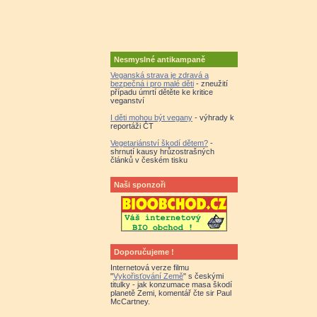
Nesmyslné antikampaně
Veganská strava je zdravá a
bezpečná i pro malé děti
- zneužití
případu úmrtí dětěte ke kritice
veganství
I děti mohou být vegany
- výhrady k
reportáži ČT
Vegetariánství škodí dětem?
-
shrnutí kausy hrůzostrašných
článků v českém tisku
Naši sponzoři
Doporučujeme !
Internetová verze filmu
"
Vykořisťování Země
" s českými
titulky - jak konzumace masa škodí
planetě Zemi, komentář čte sir Paul
McCartney.