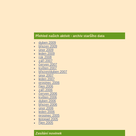
Přehled našich aktivit - archiv staršího data
duben 2009
březen 2009
únor 2009
leden 2009
rok 2008
září 2007
červen 2007
květen 2007
březen/duben 2007
únor 2007
leden 2007
prosinec 2006
říjen 2006
září 2006
červen 2006
květen 2006
duben 2006
březen 2006
únor 2006
leden 2006
prosinec 2005
listopad 2005
říjen 2005
Zasílání novinek