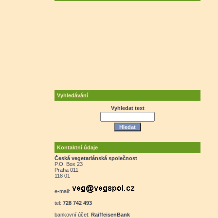
Vyhledávání
Vyhledat text
Kontaktní údaje
Česká vegetariánská společnost
P.O. Box 23
Praha 011
118 01
e-mail:
tel:
728 742 493
bankovní účet:
RaiffeisenBank