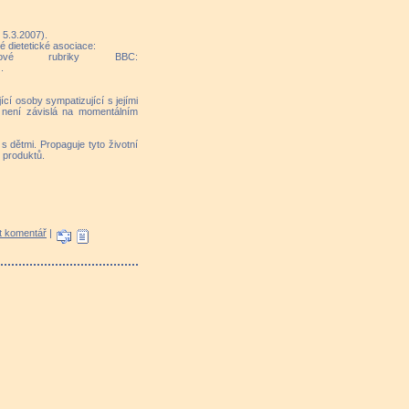
5.3.2007).
é dietetické asociace:
é rubriky BBC:
.
ící osoby sympatizující s jejími
á není závislá na momentálním
 dětmi. Propaguje tyto životní
 produktů.
t komentář
|