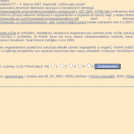
námky:
Události ČT – 4. března 2007. Reportáž „Výživa jako týrání“.
Stanovisko Americké dietetické asociace a Kanadských dietologů:
p://www.eatright.org/cps/rde/xchg/ada/hs.xsl/advocacy_933_ENU_HTML.htm
(zobrazeno dne 
Vstřícný přístup odborné veřejnosti k vegetariánům a veganům je zjevný např. z letáku Britsk
://www.bda.uk.com/Downloads/vegetarianfoodfacts.pdf
nebo z internetov
://www.bbc.co.uk/food/vegetarian_and_vegan/children.shtml
(oboje zobrazeno dne 5.3.2007) 
boda zvířat
je celostátní, nepolitická, nezisková organizace pro ochranu práv zvířat, sdružuj
i. Vychází z myšlenky, že každý život má svou vlastní neopakovatelnou hodnotu, kter
ocení člověkem. Svoji činnost zahájila v roce 1994.
á vegetariánská společnost sdružuje několik stovek vegetariánů a veganů, včetně rodičů s
y a zajišťuje poradenství pro správné stravování bez masa, případně i zcela bez živočišných
t. známka: 0,14 / Počet hlasů: 43]
1
2
3
4
5
tor:
administrator
| Vydáno dne 06. 03. 2007 | 36201 přečtení |
Počet komentářů
: 9295 |
Přida