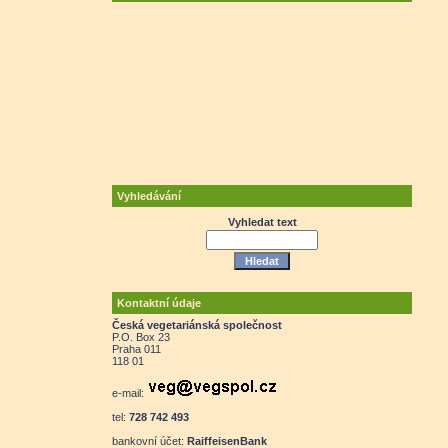
Vyhledávání
Vyhledat text
Kontaktní údaje
Česká vegetariánská společnost
P.O. Box 23
Praha 011
118 01
e-mail:
tel:
728 742 493
bankovní účet:
RaiffeisenBank