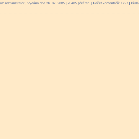
tor:
administrator
| Vydáno dne 26. 07. 2005 | 20405 přečtení |
Počet komentářů
: 1727 |
Přida