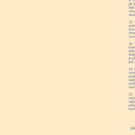
9. V
při 
Něk
vše
neúč
13. 
anti
živo
Ame
vyso
16. 
kole
pln
drůb
je p
jiná
19. 
vyho
prol
dalš
práš
nemo
23. 
meto
odp
pří
kast
[Ak