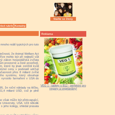
Staňte se členy
hled rubrik
Kontakty
Reklama
mnoho reálií typických pro tuto
ečnosti, že Animal Welfare Act
íve mohlo být při nejlepší vůli
dný zákon hospodářská zvířata
m prostorné a čisté prostředí,
 které by jinak zemřeli kvůli
 Nízké ceny v podstatě udržují
asnosti přes 8 miliard zvířat
ího systému, který obsahuje
i vyrostlo farmaření v USA do
VEG 1 - tablety s B12 - perfektní pro
95, že roční náklady na léčbu,
vegany a vegetariány!
1,4 miliard USD, což je plně
oho však může být překvapující,
e University, USA. Učil několik
s jeho kolegy, shledal prasata