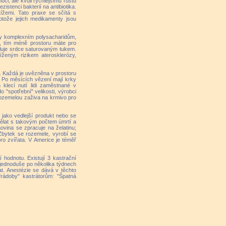
oci, ale kvůli rychlejšímu růstu
zistenci bakterií na antibiotika.
tížemi. Tato praxe se sčítá s
otože jejich medikamenty jsou
ky komplexním polysacharidům,
te, tím méně prostoru máte pro
aluje srdce saturovaným tukem.
íženým rizikem aterosklerózy,
ch. Každá je uvězněna v prostoru
. Po měsících vězení mají krky
 klecí nutí lidi zaměstnané v
"spotřební" velikosti, výrobci
rozemelou zaživa na krmivo pro
jako vedlejší produkt nebo se
dělat s takovým počtem úmrtí a
ovina se zpracuje na želatinu;
Zbytek se rozemele, vyrobí se
o zvířata. V Americe je téměř
 hodnotu. Existují 3 kastrační
 jednoduše po několika týdnech
t. Anestézie se dává v těchto
rádoby" kastrátorům: "Špatná