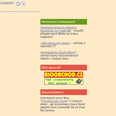
t komentář
|
Nesmyslné antikampaně
Veganská strava je zdravá a
bezpečná i pro malé děti
- zneužití
případu úmrtí dětěte ke kritice
veganství
I děti mohou být vegany
- výhrady k
reportáži ČT
Vegetariánství škodí dětem?
-
shrnutí kausy hrůzostrašných
článků v českém tisku
Naši sponzoři
Doporučujeme !
Internetová verze filmu
"
Vykořisťování Země
" s českými
titulky - jak konzumace masa škodí
planetě Zemi, komentář čte sir Paul
McCartney.