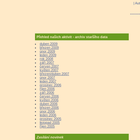
| Au
Přehled našich aktivit - archiv staršího data
duben 2009
březen 2009
únor 2009
leden 2009
rok 2008
září 2007
červen 2007
květen 2007
březen/duben 2007
únor 2007
leden 2007
prosinec 2006
říjen 2006
září 2006
červen 2006
květen 2006
duben 2006
březen 2006
únor 2006
leden 2006
prosinec 2005
listopad 2005
říjen 2005
Zasílání novinek