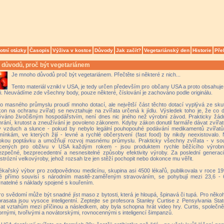
otní otázky
Časopis
Výživa v kostce
Důvody
Jak začít?
Vegetariánský den
Historie
Pře
 důvodů, proč být vegetariánem
Je mnoho důvodů proč být vegetariánem. Přečtěte si některé z nich...
Tento materiál vznikl v USA, je tedy určen především pro občany USA a proto obsahuje 
. Neuvádíme zde všechny body, pouze některé, číslování je zachováno podle originálu.
o masného průmyslu proudí mnoho dotací, ale největší část těchto dotací vyplývá ze skut
on na ochranu zvířat) se nevztahuje na zvířata určená k jídlu. Výsledek toho je, že co dř
ýváno živočišným hospodářstvím, není dnes nic jiného než výrobní závod. Prakticky žá
rání, krutost a zneužívání je povoleno zákonem. Kdyby zákon donutil farmáře dávat zvířatů
tý vzduch a slunce - pokud by nebylo legální pouhopouhé podávání medikamentů zvířatům,
ínkám, ve kterých žijí - levné a rychlé občerstvení (fast food) by nikdy neexistovalo.
okou poptávku a umožňují rozvoj masnému průmyslu. Prakticky všechny zvířata - v souč
acených pro obživu v USA každým rokem - jsou produktem rychle běžícího výrobn
ezpečné, bezprecedentní a nesnesitelné způsoby efektivity výroby. Za poslední generac
trózní velkovýroby, jehož rozsah lze jen stěží pochopit nebo dokonce mu věřit.
ékařský výbor pro zodpovědnou medicínu, skupina asi 4500 lékařů, publikovala v roce 19
ré přímo souvisí s národním masitě-zaměřeným stravováním, se pohybují mezi 23,6 - 6
natelné s náklady spojené s kouřením.
ro svědomí může být snadné jíst maso z bytosti, která je hloupá, špinavá či tupá. Pro něk
rasata jsou vysoce inteligentní. Zeptejte se profesora Stanley Curtise z Pensylvania Stat
at vztahům mezi příčinou a následkem, aby byla schopna hrát video hry. Curtis, společně 
rnými, tvořivými a novátorskými, rovnocennými s inteligencí šimpanzů.