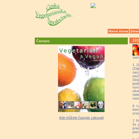
Hlavní strana
Zdrav
101
Časopis
zemi
1. D
(Zák
naz
nech
čis
podm
vys
utr
neb
mons
6. L
kte
srov
Kde můžete časopis zakoupit
7. P
že p
pras
pozo