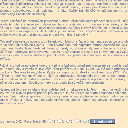
 USA dostávají zvířata na farmách 30x častěji antibiotika než lidé - ne však kvůli léčení nem
snížené spotřebě krmiva. Ačkoliv je to dokonale legální, tato praxe ve skutečnosti způsobuje re
teré z těchto bakterií mohou člověku způsobit nemoc, kterou pak lékaři léčí jen s ob
obecnou celosvětovou krizí rezistencí na léky. Každý rok 60 000 Američanů zemře, pr
inné v boji s bakteriálními kmeny.
Strava založená na rostlinných potravinách chrání před nemocemi především aktivně - dí
oxydanty, vitaminy, minerály i vlákninou; tedy z podstaty: čím více rostlinné stravy sní
čišnou stravu, která zanáší cévy cholesterolem, zatěžuje ledviny přebytkem proteinů a sp
rická dietetická organizace ADA potvrzuje souvislost mezi vegetariánskou stravou a sn
kého krevního tlaku, diabetu, obezity a určitých druhů rakoviny.
"Tovární" slepice jsou nuceny žít v bateriových klecích v řadách, čtyři nad sebou, po tisící
m 48 palců čtverečních ( cca 310 cm čtverečních, což odpovídá zhruba polovině listu A4)
é puchýřů, křídla holá, hřebínek krvavý, pařáty rozdrásané. Výpary z hnoje a hnijících
ežářském průmyslu nosit plynovou masku. Když slepice dorostou jak je zvykem nazývat do 
řevážejí často na velkou dálku na porážku, kde jsou posláni buď do plynu nebo je doslova 
 zvířata.
Polovina z každé poražené krávy a třetina z každého poraženého prasete se použije buď 
dí. K tomu navíc zemře v USA ještě před porážkou 920 mil. zvířat. Co má tento průmysl 
itou krví? Nazývají to recyklace. Pysky se exportují do Mexika na plnění Taco (???). Roh
í části se používají do všeho od léků po afrodisiaka. Nezapomínejme ani na kosmetiku. 
ek a přidává se do dalších výrobků. Něco se usuší na prášek a přidává se do potravy pr
žné být veganem - člověkem, který se stravuje bez živočišných produktů.
Kastrovaní býci se mnohem lépe ovládají než ti nekastrovaní. Jejich maso má větší tržní
dy. Ve 2 z nich se prostě přeruší přívod krve, takže varlata se buďto zatáhnou zpět nebo
adnou. Třetí metoda spočívá v tom, že se nařízne šourek, takže se varlata mohou vynda
padech zřídka a někdy jsou operace zfušované. Jeden expert na dobytek doporučuje "
race snižuje zisk."
t. známka: 0,02 / Počet hlasů: 49]
1
2
3
4
5