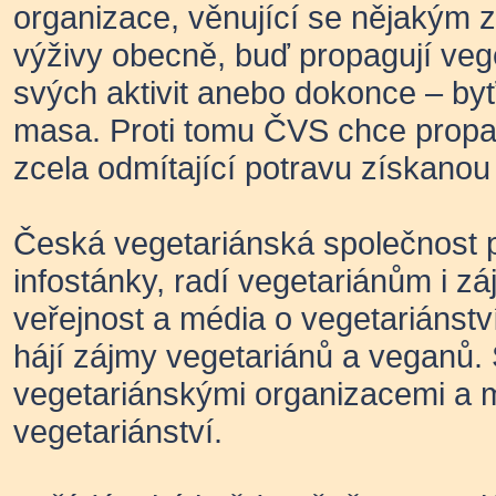
organizace, věnující se nějakým 
výživy obecně, buď propagují vege
svých aktivit anebo dokonce – byť
masa. Proti tomu ČVS chce propago
zcela odmítající potravu získanou
Česká vegetariánská společnost p
infostánky, radí vegetariánům i z
veřejnost a média o vegetariánst
hájí zájmy vegetariánů a veganů.
vegetariánskými organizacemi a má
vegetariánství.